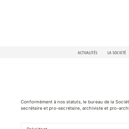
Passer
au
contenu
ACTUALITÉS
LA SOCIETÉ
Conformément à nos statuts, le bureau de la Socié
secrétaire et pro-secrétaire, archiviste et pro-archi