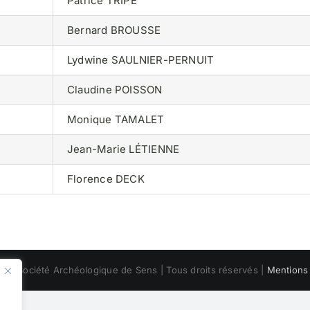
Patrice TRIPÉ
Bernard BROUSSE
Lydwine SAULNIER-PERNUIT
Claudine POISSON
Monique TAMALET
Jean-Marie LÉTIENNE
Florence DECK
 © Société Archéologique de Sens | Tous droits réservés |
Mentions 