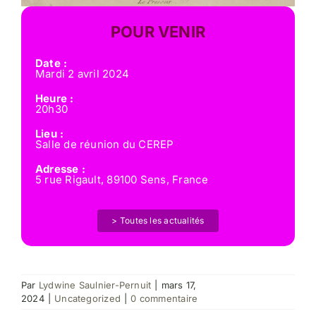
POUR VENIR
Date :
Mardi 2 avril 2024
Heure :
20h30
Lieu :
Salle de réunion du CEREP
Adresse :
5 rue Rigault, 89100 Sens, France
> Toutes les actualités
Par
Lydwine Saulnier-Pernuit
|
mars 17,
2024
|
Uncategorized
|
0 commentaire