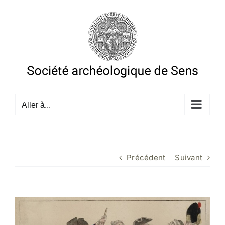
Passer
au
contenu
Aller à...
Précédent
Suivant
Voir
l'image
agrandie